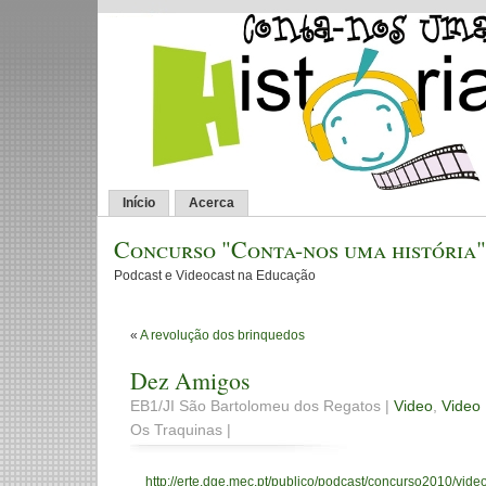
Início
Acerca
Concurso "Conta-nos uma história"
Podcast e Videocast na Educação
«
A revolução dos brinquedos
Dez Amigos
EB1/JI São Bartolomeu dos Regatos |
Video
,
Video 
Os Traquinas |
http://erte.dge.mec.pt/publico/podcast/concurso2010/video