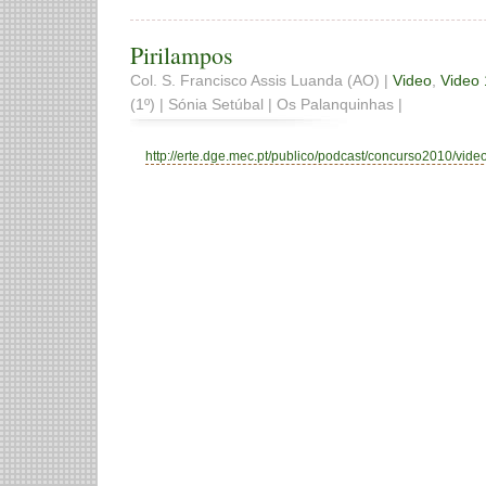
Pirilampos
Col. S. Francisco Assis Luanda (AO) |
Video
,
Video 
(1º) | Sónia Setúbal | Os Palanquinhas |
http://erte.dge.mec.pt/publico/podcast/concurso2010/video