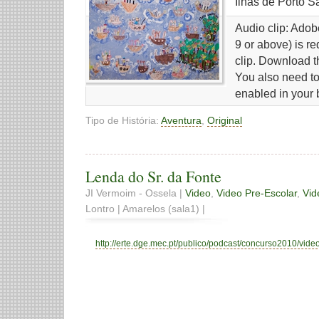
Ilhas de Porto S
Audio clip: Adob
9 or above) is re
clip. Download t
You also need t
enabled in your 
Tipo de História:
Aventura
,
Original
Lenda do Sr. da Fonte
JI Vermoim - Ossela |
Video
,
Video Pre-Escolar
,
Vid
Lontro | Amarelos (sala1) |
http://erte.dge.mec.pt/publico/podcast/concurso2010/video