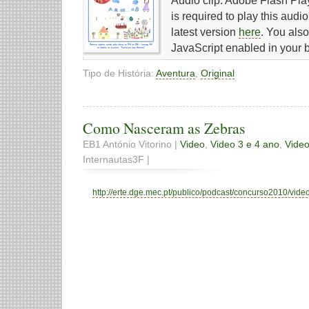
Audio clip: Adobe Flash Play
is required to play this audi
latest version
here
. You als
JavaScript enabled in your 
Tipo de História:
Aventura
,
Original
Como Nasceram as Zebras
EB1 António Vitorino |
Video
,
Video 3 e 4 ano
,
Vide
Internautas3F |
http://erte.dge.mec.pt/publico/podcast/concurso2010/video