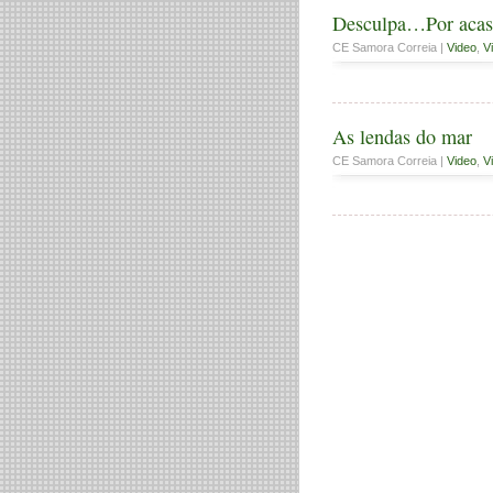
Desculpa…Por acas
CE Samora Correia |
Video
,
V
As lendas do mar
CE Samora Correia |
Video
,
V