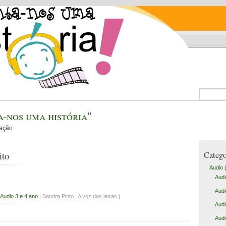
-nos uma história"
cação
Catego
ito
Audio
(
Audi
Audi
Audio 3 e 4 ano
| Sandra Pinto | A voz das letras |
Audi
Audi