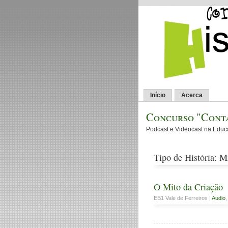
Início
Acerca
Concurso "Conta
Podcast e Videocast na Edu
Tipo de História: M
O Mito da Criação
EB1 Vale de Ferreiros |
Audio
,