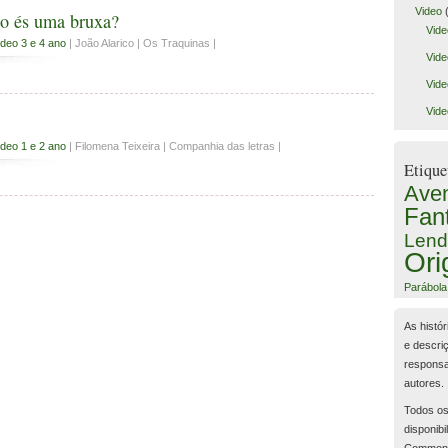
Video
(
o és uma bruxa?
Vide
ideo 3 e 4 ano
| João Alarico | Os Traquinas |
Vide
Vide
Vide
ideo 1 e 2 ano
| Filomena Teixeira | Companhia das letras |
Etique
Aven
Fan
Lend
Ori
Parábola
As histór
e descri
responsa
autores.
Todos os
disponibi
Common