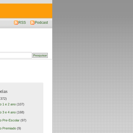
RSS
Podcast
rias
372)
o 1 e 2 ano
(107)
o 3 e 4 ano
(168)
o Pre-Escolar
(97)
o Premiado
(9)