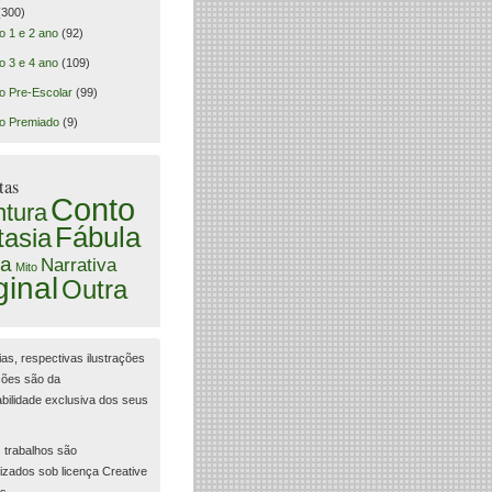
300)
o 1 e 2 ano
(92)
o 3 e 4 ano
(109)
o Pre-Escolar
(99)
o Premiado
(9)
tas
Conto
tura
Fábula
tasia
a
Narrativa
Mito
ginal
Outra
ias, respectivas ilustrações
ções são da
bilidade exclusiva dos seus
 trabalhos são
lizados sob licença Creative
s.