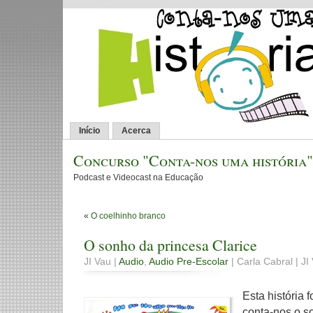
Início
Acerca
Concurso "Conta-nos uma história"
Podcast e Videocast na Educação
«
O coelhinho branco
O sonho da princesa Clarice
JI Vau |
Audio
,
Audio Pre-Escolar
| Carla Cabral | JI 
Esta história 
conta-nos o s