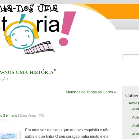
-nos uma história"
cação
Meninos de Todas as Cores
»
Catego
Audio
(
Audi
o 3 e 4 ano
| Dina Veiga | 4ºB |
Audi
Audi
Era uma vez um sapo que andava esquisito e não
Audi
sabia o que tinha.O seu coração batia muito e ele