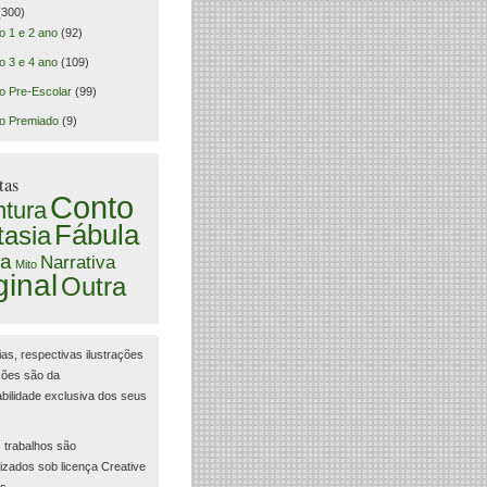
300)
o 1 e 2 ano
(92)
o 3 e 4 ano
(109)
o Pre-Escolar
(99)
o Premiado
(9)
tas
Conto
tura
Fábula
tasia
a
Narrativa
Mito
ginal
Outra
ias, respectivas ilustrações
ções são da
bilidade exclusiva dos seus
 trabalhos são
lizados sob licença Creative
s.