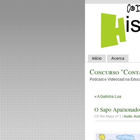
Início
Acerca
Concurso "Conta
Podcast e Videocast na Edu
«
A Galinha Lua
O Sapo Apaixonado
CE Rio Maior nº 1 |
Audio
,
Audi