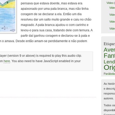
Video
(
pensava que estava doente, mas estava era
Vide
apaixonado por uma pata branca, mas não tinha
coragem de se declarar a ela. Então um dia
Vide
resolveu dar um salto muito grande e caiu no chão
Vide
magoado. A pata branca ajudou-o com carinho e
Vide
levou-o para sua casa, tratando dele com ternura. A
partir daí ganhou coragem e declarou-se à pata e
ém o amava. Desde então amam-se perdidamente e não podem
Etique
Aven
Fan
ayer (version 9 or above) is required to play this audio clip.
Lend
ion
here
. You also need to have JavaScript enabled in your
Ori
Parábola
As histór
e descri
responsa
autores.
Todos os
disponibi
Common