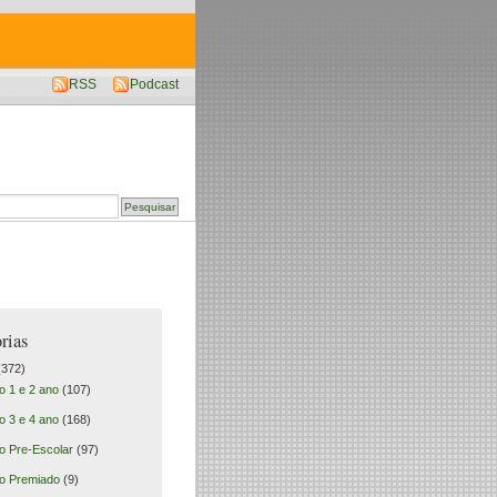
RSS
Podcast
rias
372)
o 1 e 2 ano
(107)
o 3 e 4 ano
(168)
o Pre-Escolar
(97)
o Premiado
(9)