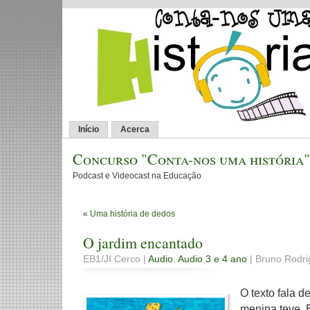
Início
Acerca
Concurso "Conta-nos uma história"
Podcast e Videocast na Educação
«
Uma história de dedos
O jardim encantado
EB1/JI Cerco |
Audio
,
Audio 3 e 4 ano
| Bruno Rodri
O texto fala 
menina teve. 