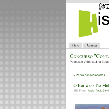
Início
Acerca
Concurso "Conta
Podcast e Videocast na Edu
«
Pedro das Malasartes
O Burro do Tio Mel
EB1 Fratel |
Audio
,
Audio 3 e 4