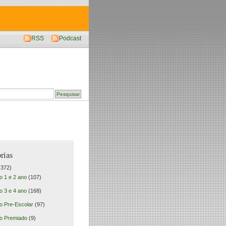
RSS
Podcast
rias
372)
o 1 e 2 ano
(107)
o 3 e 4 ano
(168)
o Pre-Escolar
(97)
o Premiado
(9)