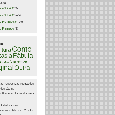
300)
o 1 e 2 ano
(92)
o 3 e 4 ano
(109)
o Pre-Escolar
(99)
o Premiado
(9)
tas
Conto
tura
Fábula
tasia
a
Narrativa
Mito
ginal
Outra
ias, respectivas ilustrações
ções são da
bilidade exclusiva dos seus
 trabalhos são
lizados sob licença Creative
s.