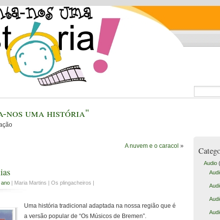
-nos uma história"
cação
A nuvem e o caracol
»
Catego
Audio
(
ias
Audi
 ano
| Maria Martins | Os plingacheiros |
Audi
Audi
Uma história tradicional adaptada na nossa região que é
Audi
a versão popular de “Os Músicos de Bremen”.