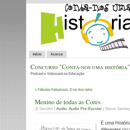
Início
Acerca
Concurso "Conta-nos uma história"
Podcast e Videocast na Educação
«
Fábulas Fabulosas, O rei dos ratos
Menino de todas as Cores
JI Sendim |
Audio
,
Audio Pre-Escolar
| Maria Santiag
É uma Históri
diferentes ra