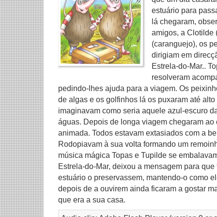
estuário para pass
lá chegaram, obse
amigos, a Clotilde 
(caranguejo), os p
dirigiam em direcç
Estrela-do-Mar.. T
resolveram acompa
pedindo-lhes ajuda para a viagem. Os peixin
de algas e os golfinhos lá os puxaram até alt
imaginavam como seria aquele azul-escuro d
águas. Depois de longa viagem chegaram ao d
animada. Todos estavam extasiados com a bel
Rodopiavam à sua volta formando um remoin
música mágica Topas e Tupilde se embalavam. 
Estrela-do-Mar, deixou a mensagem para que 
estuário o preservassem, mantendo-o como el
depois de a ouvirem ainda ficaram a gostar ma
que era a sua casa.