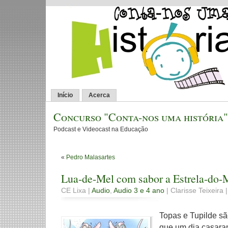
Início
Acerca
Concurso "Conta-nos uma história"
Podcast e Videocast na Educação
«
Pedro Malasartes
Lua-de-Mel com sabor a Estrela-do-
CE Lixa |
Audio
,
Audio 3 e 4 ano
| Clarisse Teixeira |
Topas e Tupilde sã
que um dia casara