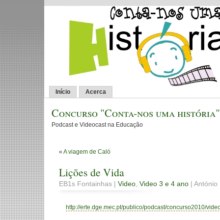
Início
Acerca
Concurso "Conta-nos uma história"
Podcast e Videocast na Educação
«
A viagem de Caló
Lições de Vida
EB1s Fontainhas |
Video
,
Video 3 e 4 ano
| António 
http://erte.dge.mec.pt/publico/podcast/concurso2010/video