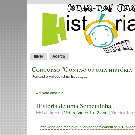
Início
Acerca
Concurso "Conta-nos uma história"
Podcast e Videocast na Educação
«
A pata amarela
História de uma Sementinha
EB1/JI Igreja |
Video
,
Video 1 e 2 ano
| Sandra Teixe
http://erte.dge.mec.pt/publico/podcast/concurso2010/video