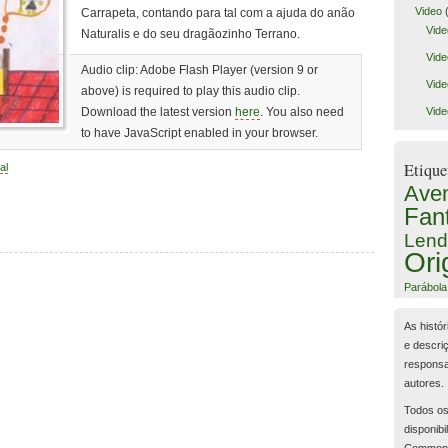
Video
(
Carrapeta, contando para tal com a ajuda do anão
Vide
Naturalis e do seu dragãozinho Terrano.
Vide
Audio clip: Adobe Flash Player (version 9 or
Vide
above) is required to play this audio clip.
Download the latest version
here
. You also need
Vide
to have JavaScript enabled in your browser.
Etique
al
Aven
Fan
Lend
Ori
Parábola
As histór
e descri
responsa
autores.
Todos os
disponibi
Common