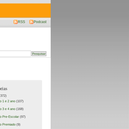
RSS
Podcast
rias
372)
o 1 e 2 ano
(107)
o 3 e 4 ano
(168)
o Pre-Escolar
(97)
o Premiado
(9)