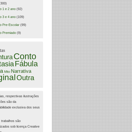
300)
o 1 e 2 ano
(92)
o 3 e 4 ano
(109)
o Pre-Escolar
(99)
o Premiado
(9)
tas
Conto
tura
Fábula
tasia
a
Narrativa
Mito
ginal
Outra
ias, respectivas ilustrações
ções são da
bilidade exclusiva dos seus
 trabalhos são
lizados sob licença Creative
s.