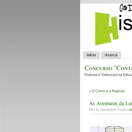
Início
Acerca
Concurso "Conta
Podcast e Videocast na Edu
«
O Corvo e a Raposa
As Aventuras da Lu
EB1 Dr. Abranches Ferrão |
A