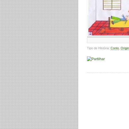
Tipo de História:
Conto
,
Origin