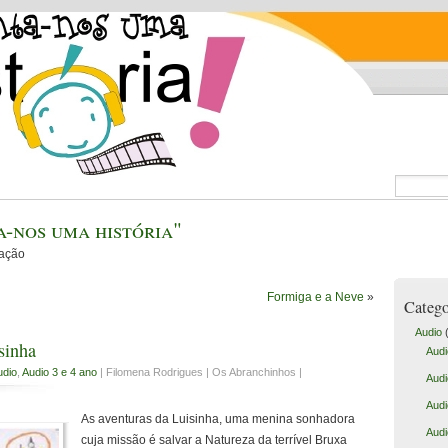
-nos uma história"
cação
Formiga e a Neve
»
Catego
Audio
(
sinha
Audi
udio
,
Audio 3 e 4 ano
| Filomena Rodrigues | Os Abranchinhos |
Audi
Audi
As aventuras da Luisinha, uma menina sonhadora
Audi
cuja missão é salvar a Natureza da terrível Bruxa