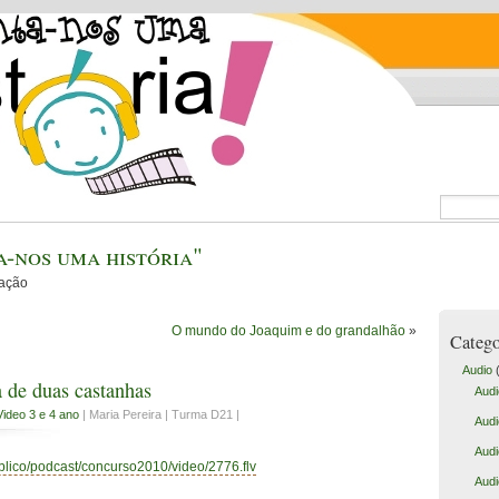
-nos uma história"
cação
O mundo do Joaquim e do grandalhão
»
Catego
Audio
(
 de duas castanhas
Audi
Video 3 e 4 ano
| Maria Pereira | Turma D21 |
Audi
Audi
ublico/podcast/concurso2010/video/2776.flv
Audi