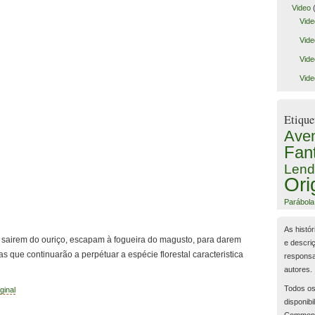
Video
(
Vide
Vide
Vide
Vide
Etique
Aven
Fan
Lend
Ori
Parábola
As histór
sairem do ouriço, escapam à fogueira do magusto, para darem
e descri
s que continuarão a perpétuar a espécie florestal caracteristica
responsa
autores.
Todos os
ginal
disponibi
Common