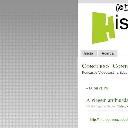
Início
Acerca
Concurso "Conta
Podcast e Videocast na Edu
«
O Rei vai nu
A viagem atribulada
EB do Espírito Santo |
Video
,
http://erte.dge.mec.pt/p