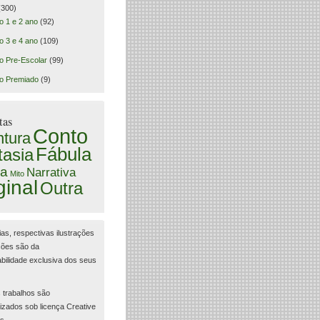
300)
o 1 e 2 ano
(92)
o 3 e 4 ano
(109)
o Pre-Escolar
(99)
o Premiado
(9)
tas
Conto
tura
Fábula
tasia
a
Narrativa
Mito
ginal
Outra
ias, respectivas ilustrações
ções são da
bilidade exclusiva dos seus
 trabalhos são
lizados sob licença Creative
s.