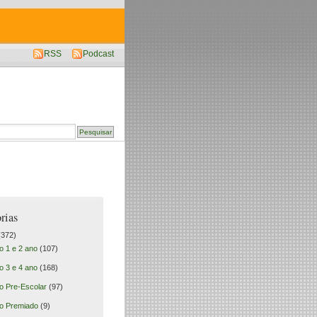
RSS
Podcast
rias
372)
o 1 e 2 ano
(107)
o 3 e 4 ano
(168)
o Pre-Escolar
(97)
o Premiado
(9)