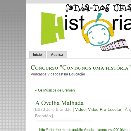
Início
Acerca
Concurso "Conta-nos uma história"
Podcast e Videocast na Educação
«
Os Músicos de Bremen
A Ovelha Malhada
EB23 Júlio Brandão |
Video
,
Video Pre-Escolar
| Âng
Brandão |
http://erte.dge.mec.pt/publico/podcast/concurso2010/video