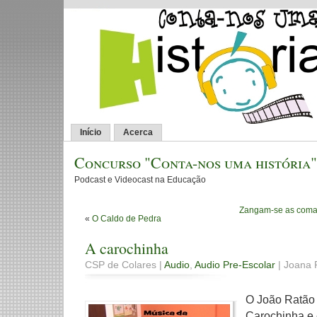
Início
Acerca
Concurso "Conta-nos uma história"
Podcast e Videocast na Educação
Zangam-se as comad
«
O Caldo de Pedra
A carochinha
CSP de Colares |
Audio
,
Audio Pre-Escolar
| Joana R
O João Ratão
Carochinha e 