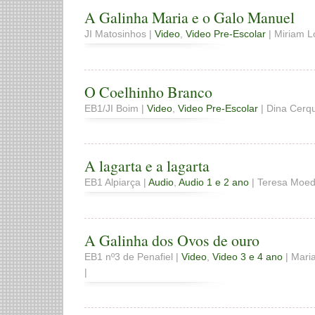
A Galinha Maria e o Galo Manuel
JI Matosinhos |
Video
,
Video Pre-Escolar
| Miriam L
O Coelhinho Branco
EB1/JI Boim |
Video
,
Video Pre-Escolar
| Dina Cerqu
A lagarta e a lagarta
EB1 Alpiarça |
Audio
,
Audio 1 e 2 ano
| Teresa Moedas
A Galinha dos Ovos de ouro
EB1 nº3 de Penafiel |
Video
,
Video 3 e 4 ano
| Mari
|