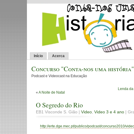
Início
Acerca
Concurso "Conta-nos uma história"
Podcast e Videocast na Educação
Lenda da
«
A Noite de Natal
O Segredo do Rio
EB1 Visconde S. Gião |
Video
,
Video 3 e 4 ano
| Gr
http://erte.dge.mec.pt/publico/podcast/concurso2010/video