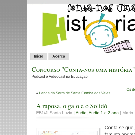
Início
Acerca
Concurso "Conta-nos uma história"
Podcast e Videocast na Educação
Os d
«
Lenda da Serra de Santa Comba dos Vales
A raposa, o galo e o Solidó
EB1/JI Santa Luzia |
Audio
,
Audio 1 e 2 ano
| Maria 
Conta-se que,
faminta andav